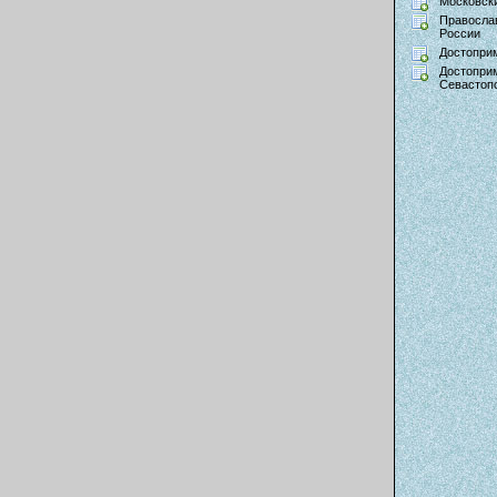
Московски
Правосла
России
Достопри
Достопри
Севастоп