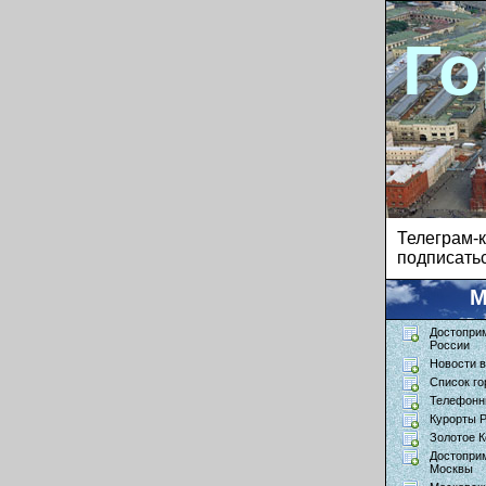
Го
Телеграм
подписатьс
М
Достопри
России
Новости в
Список го
Телефонн
Курорты 
Золотое К
Достопри
Москвы