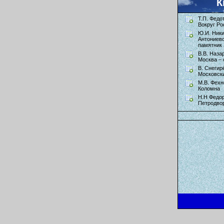
К
Т.П. Федо
Вокруг Ро
Ю.И. Ник
Антониев
памятник 
В.В. Наза
Москва – 
В. Снегир
Московск
М.В. Фехн
Коломна
Н.Н Федор
Петродво