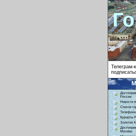
Го
Телеграм
подписатьс
М
Достопри
России
Новости в
Список го
Телефонн
Курорты 
Золотое К
Достопри
Москвы