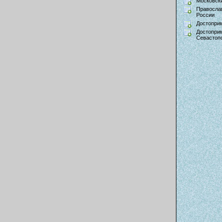
Московски
Правосла
России
Достопри
Достопри
Севастоп