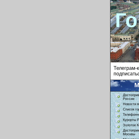
Го
Телеграм
подписатьс
М
Достопри
России
Новости в
Список го
Телефонн
Курорты 
Золотое К
Достопри
Москвы