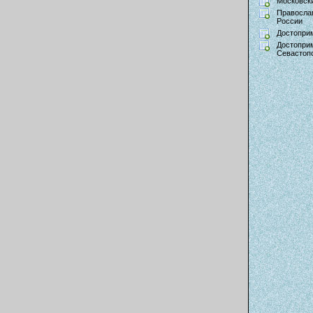
Московски
Правосла
России
Достопри
Достопри
Севастоп