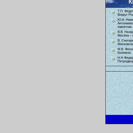
К
Т.П. Федо
Вокруг Ро
Ю.И. Ник
Антониев
памятник 
В.В. Наза
Москва – 
В. Снегир
Московск
М.В. Фехн
Коломна
Н.Н Федор
Петродво