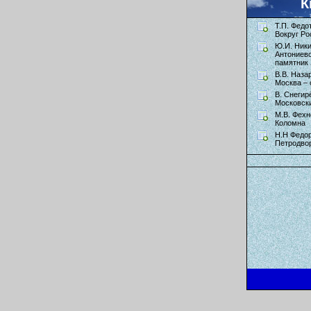
К
Т.П. Федо
Вокруг Ро
Ю.И. Ник
Антониев
памятник 
В.В. Наза
Москва – 
В. Снегир
Московск
М.В. Фехн
Коломна
Н.Н Федор
Петродво