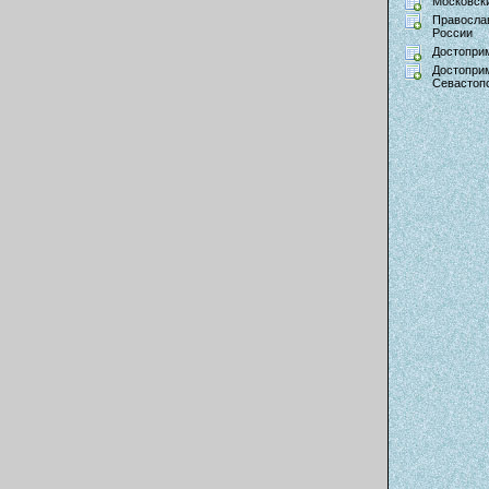
Московски
Правосла
России
Достопри
Достопри
Севастоп