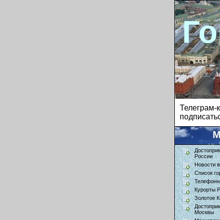
Го
Телеграм
подписатьс
М
Достопри
России
Новости в
Список го
Телефонн
Курорты 
Золотое К
Достопри
Москвы