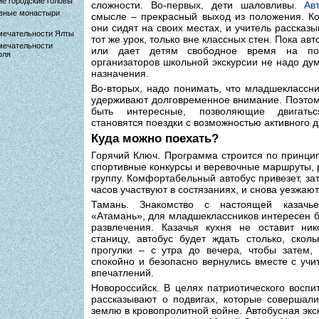
е городские головы
сложности. Во-первых, дети шаловливы.
Ав
вные монастыри
смысле – прекрасный выход из положения. Ког
они сидят на своих местах, и учитель рассказы
мечательности Ялты
тот же урок, только вне классных стен. Пока авт
мечательности
или дает детям свободное время на по
оля
организаторов школьной экскурсии не надо дум
назначения.
Во-вторых, надо понимать, что младшеклассн
удерживают долговременное внимание. Поэтом
быть интересные, позволяющие двигать
становятся поездки с возможностью активного 
Куда можно поехать?
Горячий Ключ. Программа строится по принцип
спортивные конкурсы и веревочные маршруты, 
группу. Комфортабельный автобус привезет, за
часов участвуют в состязаниях, и снова уезжаю
Тамань. Знакомство с настоящей казачь
«Атамань», для младшеклассников интересен бу
развлечения. Казачья кухня не оставит ни
станицу, автобус будет ждать столько, скол
прогулки – с утра до вечера, чтобы затем,
спокойно и безопасно вернулись вместе с уч
впечатлений.
Новороссийск. В целях патриотического восп
рассказывают о подвигах, которые совершал
землю в кровопролитной войне. Автобусная экс