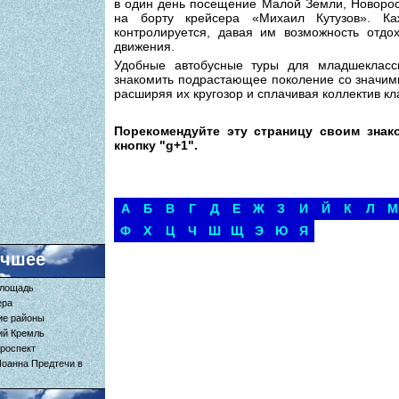
в один день посещение Малой Земли, Новорос
на борту крейсера «Михаил Кутузов». К
контролируется, давая им возможность отдох
движения.
Удобные автобусные туры для младшеклассн
знакомить подрастающее поколение со значим
расширяя их кругозор и сплачивая коллектив кл
Порекомендуйте эту страницу своим знак
кнопку "g+1".
А
Б
В
Г
Д
Е
Ж
З
И
Й
К
Л
М
Ф
Х
Ц
Ч
Ш
Щ
Э
Ю
Я
учшее
площадь
ера
ие районы
ий Кремль
роспект
Иоанна Предтечи в