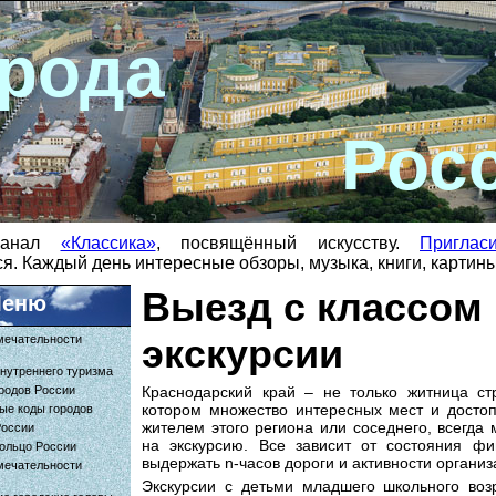
рода
Рос
-канал
«Классика»
, посвящённый искусству.
Приглас
я. Каждый день интересные обзоры, музыка, книги, картин
Выезд с классом 
еню
экскурсии
мечательности
нутреннего туризма
родов России
Краснодарский край – не только житница ст
котором множество интересных мест и достоп
ые коды городов
жителем этого региона или соседнего, всегда
России
на экскурсию. Все зависит от состояния фи
ольцо России
выдержать n-часов дороги и активности организ
мечательности
Экскурсии с детьми младшего школьного во