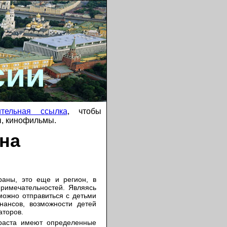
сии
ительная ссылка
, чтобы
ы, кинофильмы.
на
раны, это еще и регион, в
римечательностей. Являясь
 можно отправиться с детьми
нансов, возможности детей
аторов.
зраста имеют определенные