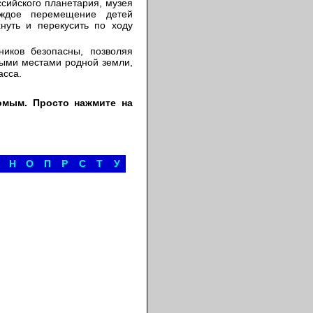
сийского планетария, музея
аждое перемещение детей
нуть и перекусить по ходу
иков безопасны, позволяя
ыми местами родной земли,
асса.
омым. Просто нажмите на
Н
О
П
Р
С
Т
У