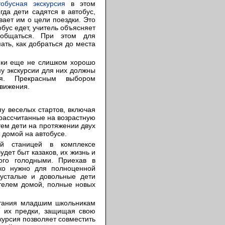
тобусная экскурсия
в этом
да дети садятся в автобус,
вает им о цели поездки. Это
обус едет, учитель объясняет
общаться. При этом для
ать, как добраться до места
ики еще не слишком хорошо
у экскурсии для них должны
ся. Прекрасным выбором
движения.
у веселых стартов, включая
рассчитанные на возрастную
тем дети на протяжении двух
т домой на автобусе.
ей станицей в комплексе
дет быт казаков, их жизнь и
кого голодными. Приехав в
ько нужно для полноценной
 усталые и довольные дети
ителем домой, полные новых
итания младшим школьникам
и их предки, защищая свою
курсия позволяет совместить