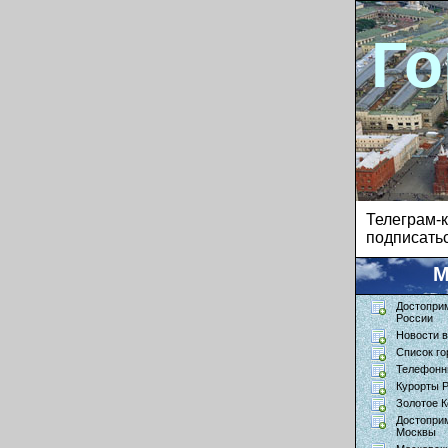
Го
Телеграм
подписатьс
М
Достопри
России
Новости в
Список го
Телефонн
Курорты 
Золотое К
Достопри
Москвы