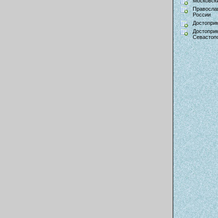
Московски
Правосла
России
Достопри
Достопри
Севастоп