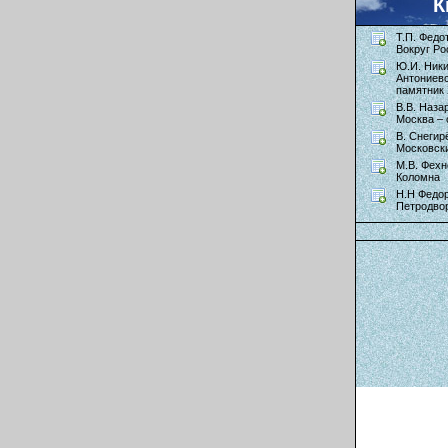
К
Т.П. Федо
Вокруг Ро
Ю.И. Ник
Антониев
памятник 
В.В. Наза
Москва – 
В. Снегир
Московск
М.В. Фехн
Коломна
Н.Н Федор
Петродво