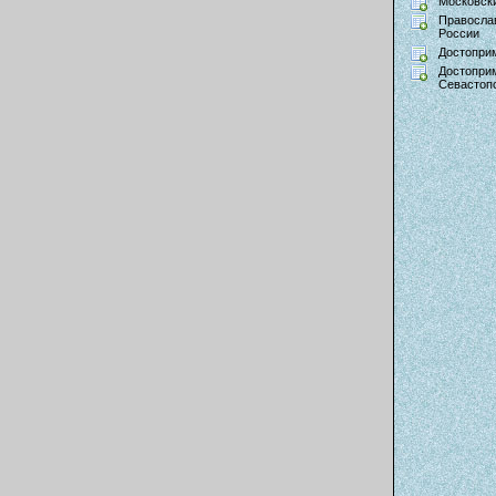
Московски
Правосла
России
Достопри
Достопри
Севастоп