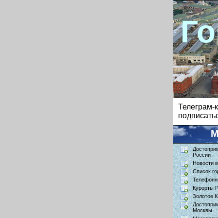
Го
Телеграм
подписатьс
М
Достопри
России
Новости в
Список го
Телефонн
Курорты 
Золотое К
Достопри
Москвы