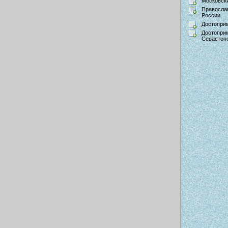
Московски
Правосла
России
Достопри
Достопри
Севастоп