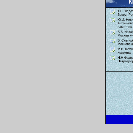
К
Т.П. Федо
Вокруг Ро
Ю.И. Ник
Антониев
памятник 
В.В. Наза
Москва – 
В. Снегир
Московск
М.В. Фехн
Коломна
Н.Н Федор
Петродво