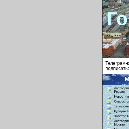
Го
Телеграм
подписатьс
М
Достопри
России
Новости в
Список го
Телефонн
Курорты 
Золотое К
Достопри
Москвы