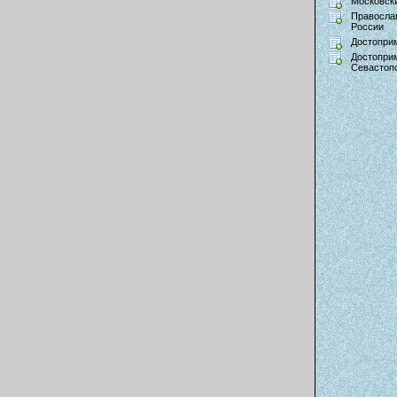
Московски
Правосла
России
Достопри
Достопри
Севастоп