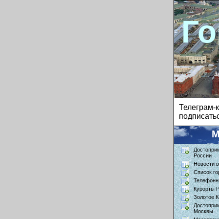
Го
Телеграм
подписатьс
М
Достопри
России
Новости в
Список го
Телефонн
Курорты 
Золотое К
Достопри
Москвы