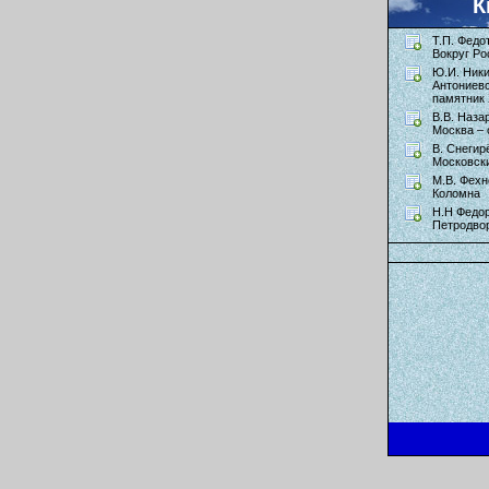
К
Т.П. Федо
Вокруг Ро
Ю.И. Ник
Антониев
памятник 
В.В. Наза
Москва – 
В. Снегир
Московск
М.В. Фехн
Коломна
Н.Н Федор
Петродво