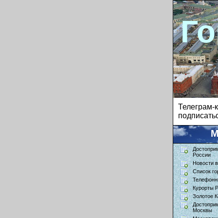
Го
Телеграм
подписатьс
М
Достопри
России
Новости в
Список го
Телефонн
Курорты 
Золотое К
Достопри
Москвы