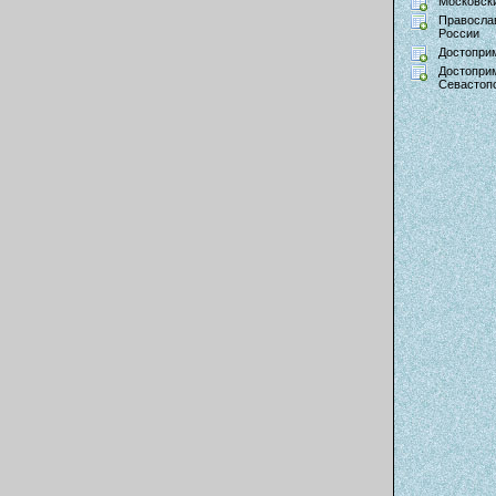
Московски
Правосла
России
Достопри
Достопри
Севастоп