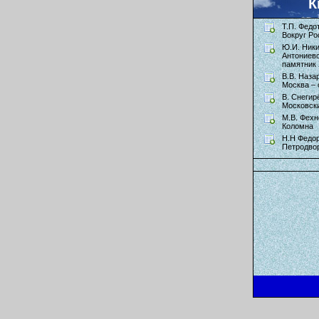
К
Т.П. Федо
Вокруг Ро
Ю.И. Ник
Антониев
памятник 
В.В. Наза
Москва – 
В. Снегир
Московск
М.В. Фехн
Коломна
Н.Н Федор
Петродво