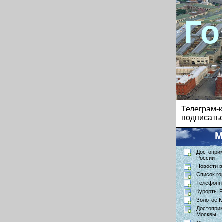
Го
Телеграм
подписатьс
М
Достопри
России
Новости в
Список го
Телефонн
Курорты 
Золотое К
Достопри
Москвы