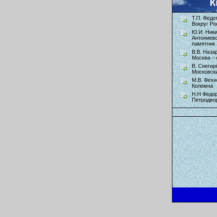
К
Т.П. Федо
Вокруг Ро
Ю.И. Ник
Антониев
памятник 
В.В. Наза
Москва – 
В. Снегир
Московск
М.В. Фехн
Коломна
Н.Н Федор
Петродво