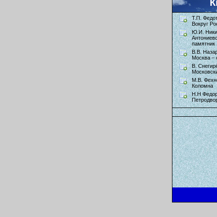
К
Т.П. Федо
Вокруг Ро
Ю.И. Ник
Антониев
памятник 
В.В. Наза
Москва – 
В. Снегир
Московск
М.В. Фехн
Коломна
Н.Н Федор
Петродво