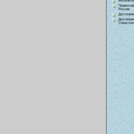
Московски
Правосла
России
Достопри
Достопри
Севастоп