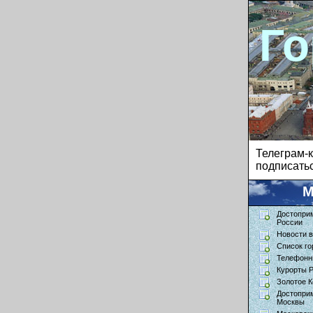
Го
Телеграм
подписатьс
М
Достопри
России
Новости в
Список го
Телефонн
Курорты 
Золотое К
Достопри
Москвы