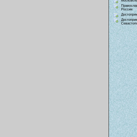
Московски
Правосла
России
Достопри
Достопри
Севастоп