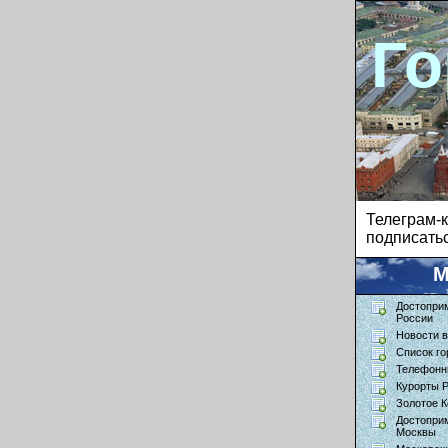
Го
Телеграм
подписатьс
М
Достопри
России
Новости в
Список го
Телефонн
Курорты 
Золотое К
Достопри
Москвы