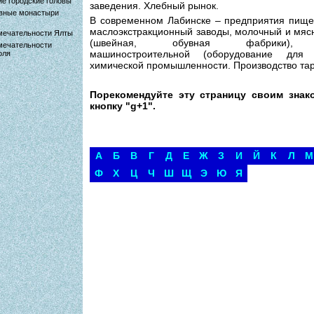
е городские головы
заведения. Хлебный рынок.
вные монастыри
В современном Лабинске – предприятия пищев
маслоэкстракционный заводы, молочный и мясн
мечательности Ялты
(швейная, обувная фабрики), де
мечательности
машиностроительной (оборудование для 
оля
химической промышленности. Производство та
Порекомендуйте эту страницу своим знак
кнопку "g+1".
А
Б
В
Г
Д
Е
Ж
З
И
Й
К
Л
М
Ф
Х
Ц
Ч
Ш
Щ
Э
Ю
Я