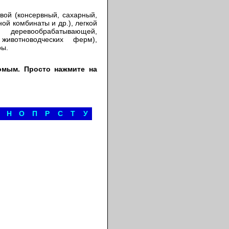
ой (консервный, сахарный,
ой комбинаты и др.), легкой
ревообрабатывающей,
животноводческих ферм),
ры.
омым. Просто нажмите на
Н
О
П
Р
С
Т
У