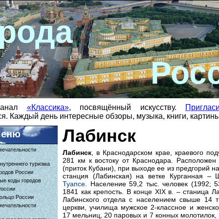
рода
Рос
-канал
«Классика»
, посвящённый искусству.
Приглас
я. Каждый день интересные обзоры, музыка, книги, картин
Лабинск
еню
мечательности
Лабинск
, в Краснодарском крае, краевого по
281 км к востоку от Краснодара. Расположен 
нутреннего туризма
(приток Кубани), при выходе ее из предгорий 
родов России
станция (Лабинская) на ветке Курганная –
ые коды городов
Туапсе
. Население 59,2 тыс. человек (1992; 5
России
1841 как крепость. В конце XIX в. – станица Л
ольцо России
Лабинского отдела с населением свыше 14 ты
мечательности
церкви, училища мужское 2-классное и женско
17 мельниц, 20 паровых и 7 конных молотилок