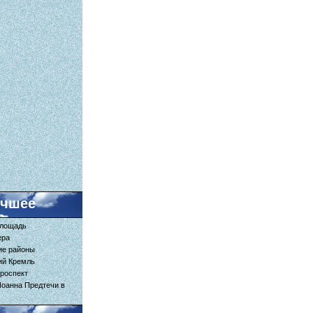
учшее
площадь
ера
ие районы
ий Кремль
роспект
Иоанна Предтечи в