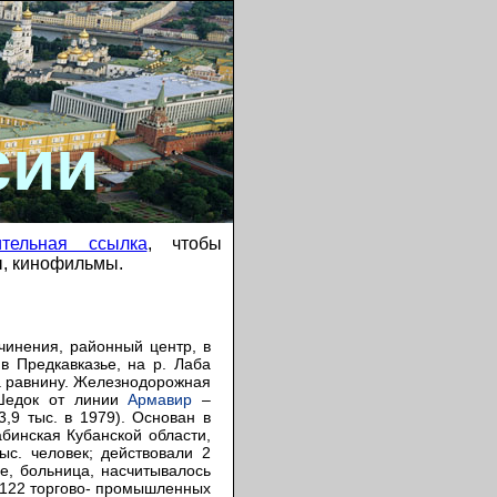
сии
ительная ссылка
, чтобы
ы, кинофильмы.
дчинения, районный центр, в
в Предкавказье, на р. Лаба
на равнину. Железнодорожная
 Шедок от линии
Армавир
–
3,9 тыс. в 1979). Основан в
абинская Кубанской области,
с. человек; действовали 2
е, больница, насчитывалось
, 122 торгово- промышленных