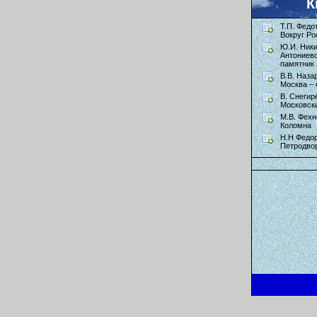
К
Т.П. Федо
Вокруг Ро
Ю.И. Ник
Антониев
памятник 
В.В. Наза
Москва – 
В. Снегир
Московск
М.В. Фехн
Коломна
Н.Н Федор
Петродво