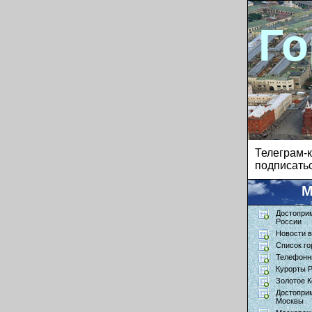
Го
Телеграм
подписатьс
М
Достопри
России
Новости в
Список го
Телефонн
Курорты 
Золотое К
Достопри
Москвы