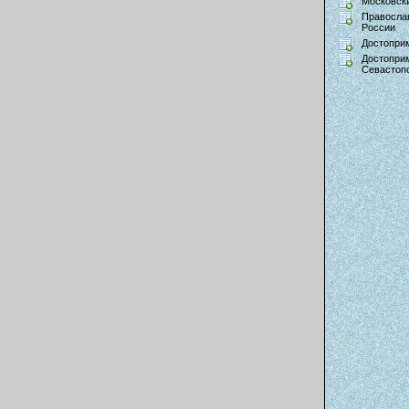
Московски
Правосла
России
Достопри
Достопри
Севастоп