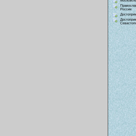
Московски
Правосла
России
Достопри
Достопри
Севастоп