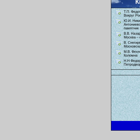
К
Т.П. Федо
Вокруг Ро
Ю.И. Ник
Антониев
памятник 
В.В. Наза
Москва – 
В. Снегир
Московск
М.В. Фехн
Коломна
Н.Н Федор
Петродво