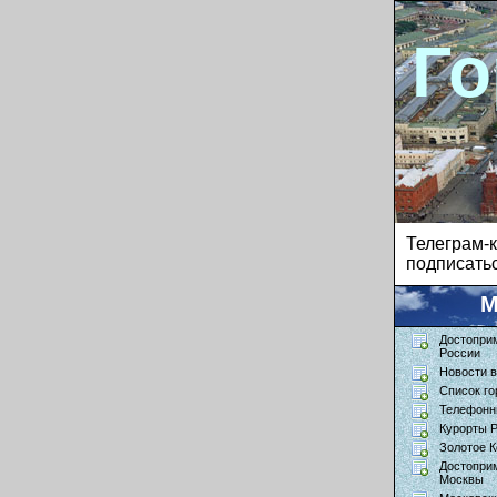
Го
Телеграм
подписатьс
М
Достопри
России
Новости в
Список го
Телефонн
Курорты 
Золотое К
Достопри
Москвы