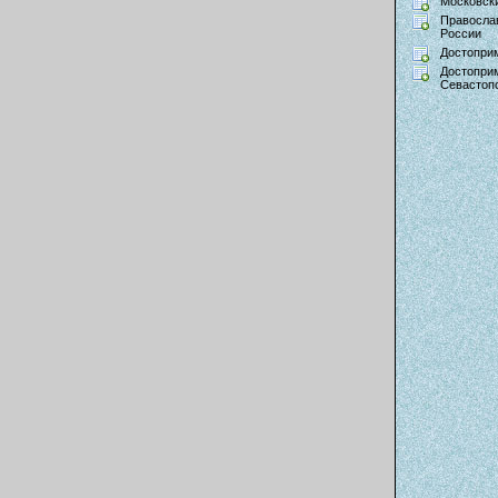
Московски
Правосла
России
Достопри
Достопри
Севастоп