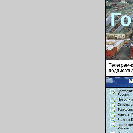
Го
Телеграм
подписатьс
М
Достопри
России
Новости в
Список го
Телефонн
Курорты 
Золотое К
Достопри
Москвы