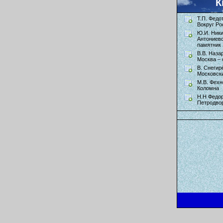
К
Т.П. Федо
Вокруг Ро
Ю.И. Ник
Антониев
памятник 
В.В. Наза
Москва – 
В. Снегир
Московск
М.В. Фехн
Коломна
Н.Н Федор
Петродво