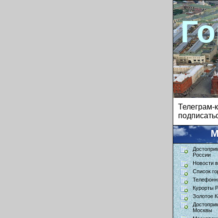
Го
Телеграм
подписатьс
М
Достопри
России
Новости в
Список го
Телефонн
Курорты 
Золотое К
Достопри
Москвы