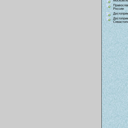
Московски
Правосла
России
Достопри
Достопри
Севастоп