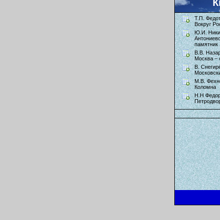
К
Т.П. Федо
Вокруг Ро
Ю.И. Ник
Антониев
памятник 
В.В. Наза
Москва – 
В. Снегир
Московск
М.В. Фехн
Коломна
Н.Н Федор
Петродво