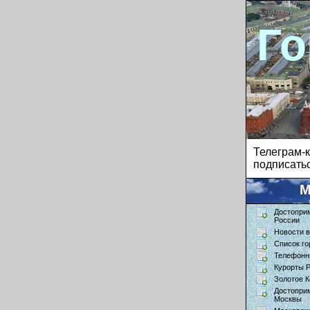
Го
Телеграм
подписатьс
М
Достопри
России
Новости в
Список го
Телефонн
Курорты 
Золотое К
Достопри
Москвы