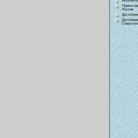
Московски
Правосла
России
Достопри
Достопри
Севастоп