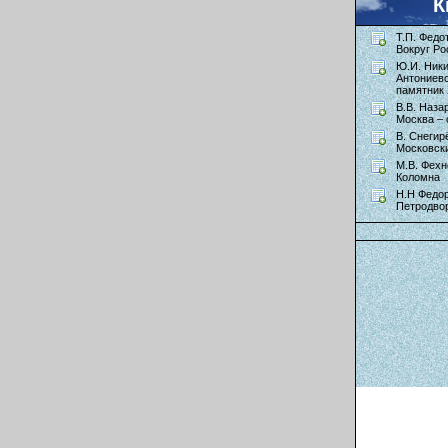
К
Т.П. Федо
Вокруг Ро
Ю.И. Ник
Антониев
памятник 
В.В. Наза
Москва – 
В. Снегир
Московск
М.В. Фехн
Коломна
Н.Н Федор
Петродво