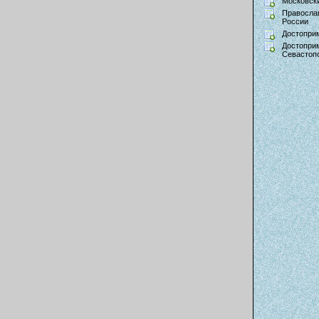
Московски
Правосла
России
Достопри
Достопри
Севастоп