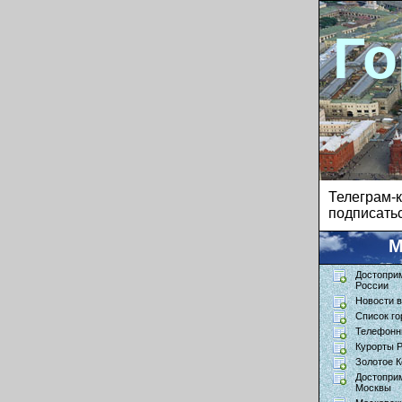
Го
Телеграм
подписатьс
М
Достопри
России
Новости в
Список го
Телефонн
Курорты 
Золотое К
Достопри
Москвы