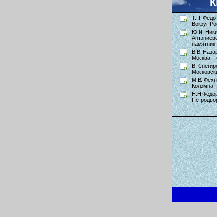
К
Т.П. Федо
Вокруг Ро
Ю.И. Ник
Антониев
памятник 
В.В. Наза
Москва – 
В. Снегир
Московск
М.В. Фехн
Коломна
Н.Н Федор
Петродво