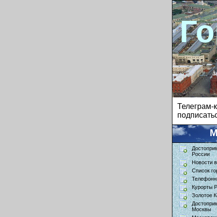
Го
Телеграм
подписатьс
М
Достопри
России
Новости в
Список го
Телефонн
Курорты 
Золотое К
Достопри
Москвы