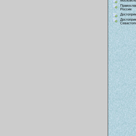
Московски
Правосла
России
Достопри
Достопри
Севастоп