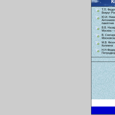
К
Т.П. Федо
Вокруг Ро
Ю.И. Ник
Антониев
памятник 
В.В. Наза
Москва – 
В. Снегир
Московск
М.В. Фехн
Коломна
Н.Н Федор
Петродво