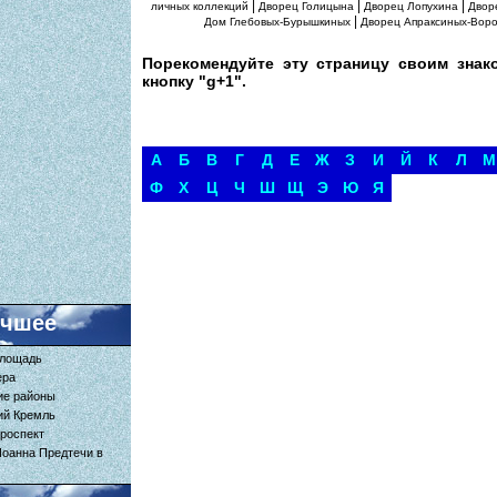
|
|
|
личных коллекций
Дворец Голицына
Дворец Лопухина
Двор
|
Дом Глебовых-Бурышкиных
Дворец Апраксиных-Вор
Порекомендуйте эту страницу своим знак
кнопку "g+1".
А
Б
В
Г
Д
Е
Ж
З
И
Й
К
Л
М
Ф
Х
Ц
Ч
Ш
Щ
Э
Ю
Я
учшее
площадь
ера
ие районы
ий Кремль
роспект
Иоанна Предтечи в