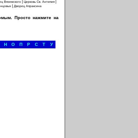
|
|
ец Вяземского
Церковь Св. Антипия
|
онцовых
Дворец Апраксина
омым. Просто нажмите на
Н
О
П
Р
С
Т
У