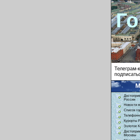
Го
Телеграм
подписатьс
М
Достопри
России
Новости в
Список го
Телефонн
Курорты 
Золотое К
Достопри
Москвы