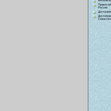
Московски
Правосла
России
Достопри
Достопри
Севастоп