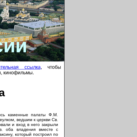
сии
ительная ссылка
, чтобы
ы, кинофильмы.
а
лись каменные палаты Ф.М.
еулком, ведшим к церкви Св.
овали и вход в него закрыли
 в. оба владения вместе с
ксину, который построил по