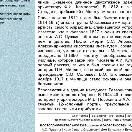
е городские головы
линии Знаменки длинное двухэтажное здан
вные монастыри
архитектору Ф.И. Кампорези). В 1812 г. в
Стендаль, прибывший в Москву вместе с напол
мечательности Ялты
После пожара 1812 г. дом был быстро отстро
мечательности
1814-18 гг.) играла труппа Московского импера
оля
артисты самого Апраксина, славившегося устр
Известно, что в феврале 1827 г. один из спек
посетил А.С. Пушкин; об этом театре вспомин
нем в детстве. После смерти С.С. Апрак
Александринским сиротским институтом, созд
чиновников, умерших от холеры в Москве», 
переделано. В 1850 г. институт преобразовал
училище, которое закончили писатель А.И. Ку
первый рассказ, за что и был посажен на гау
историк П.Н. Миллер, советский военный дея
преподавали С.М. Соловьев, В.О. Ключевский
ноябре 1917 г. училище стало основным оча
большевиков.
Впоследствии в здании находился Реввоенсов
ныне министерство обороны. В 1944-46 гг. зд
по проекту архитекторов М.В. Посохина и А.А
тяжелый 12-колонный портик, треугольное
заполнен военными атрибутами.
|
|
Статистика
География и экономика
Ист
|
Достопримечательности Москвы
Гостиницы и тураг
Достопримечательности
и окрестностей:
Волхонки
Му
|
|
А.С. Пушкина
Храм Христа Спасителя
Дом Волконских-Ерм