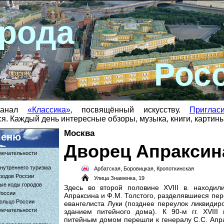
рода
Рос
-канал
«Классика»
, посвящённый искусству.
Приглас
я. Каждый день интересные обзоры, музыка, книги, картин
Москва
еню
Дворец Апраксин
мечательности
нутреннего туризма
Арбатская, Боровицкая, Кропоткинская
родов России
Улица Знаменка, 19
ые коды городов
Здесь во второй половине XVIII в. находи
России
Апраксина и Ф.М. Толстого, разделявшиеся пер
ольцо России
евангелиста Луки (позднее переулок ликвидир
мечательности
зданием питейного дома). К 90-м гг. XVIII
питейным домом перешли к генералу С.С. Апра