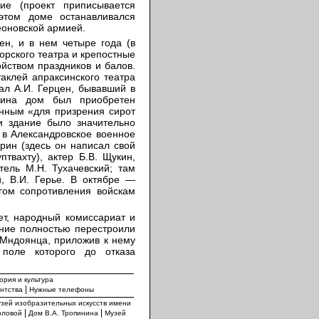
ие (проект приписывается
 этом доме останавливался
еоновской армией.
ен, и в нем четыре года (в
торского театра и крепостные
ойством праздников и балов.
таклей апраксинского театра
ал А.И. Герцен, бывавший в
сина дом был приобретен
анным «для призрения сирот
и здание было значительно
и в Александровское военное
прин (здесь он написал свой
птвахту), актер Б.В. Щукин,
тель М.Н. Тухачевский; там
, В.И. Герье. В октябре —
гом сопротивления войскам
ет, народный комиссариат и
ание полностью перестроили
. Мндоянца, приложив к нему
 поле которого до отказа
ория и культура
|
ентства
Нужные телефоны
зей изобразительных искусств имени
|
|
оловой
Дом В.А. Тропинина
Музей