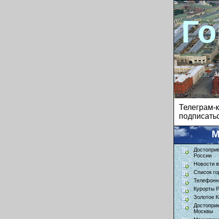
Го
Телеграм
подписатьс
М
Достопри
России
Новости в
Список го
Телефонн
Курорты 
Золотое К
Достопри
Москвы