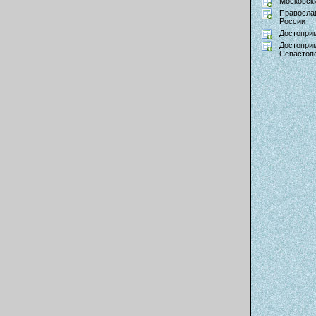
Московски
Правосла
России
Достопри
Достопри
Севастоп