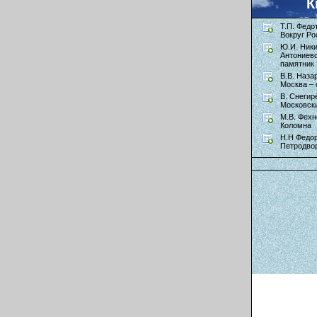
К
Т.П. Федо
Вокруг Ро
Ю.И. Ник
Антониев
памятник 
В.В. Наза
Москва – 
В. Снегир
Московск
М.В. Фехн
Коломна
Н.Н Федор
Петродво