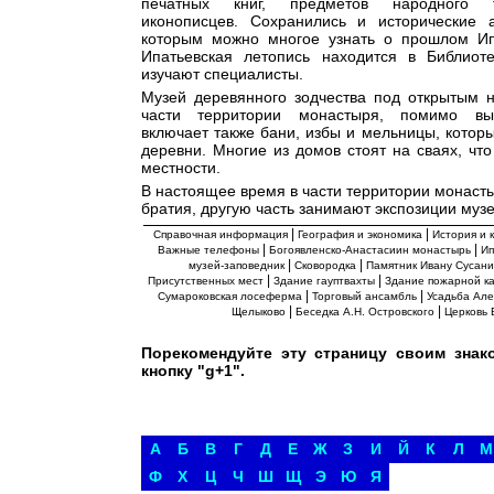
печатных книг, предметов народного тв
иконописцев. Сохранились и исторические 
которым можно многое узнать о прошлом Ип
Ипатьевская летопись находится в Библиот
изучают специалисты.
Музей деревянного зодчества под открытым 
части территории монастыря, помимо вы
включает также бани, избы и мельницы, котор
деревни. Многие из домов стоят на сваях, чт
местности.
В настоящее время в части территории монаст
братия, другую часть занимают экспозиции музе
|
|
Справочная информация
География и экономика
История и 
|
|
Важные телефоны
Богоявленско-Анастасиин монастырь
Ип
|
|
музей-заповедник
Сковородка
Памятник Ивану Сусани
|
|
Присутственных мест
Здание гауптвахты
Здание пожарной к
|
|
Сумароковская лосеферма
Торговый ансамбль
Усадьба Але
|
|
Щелыково
Беседка А.Н. Островского
Церковь 
Порекомендуйте эту страницу своим знак
кнопку "g+1".
А
Б
В
Г
Д
Е
Ж
З
И
Й
К
Л
М
Ф
Х
Ц
Ч
Ш
Щ
Э
Ю
Я