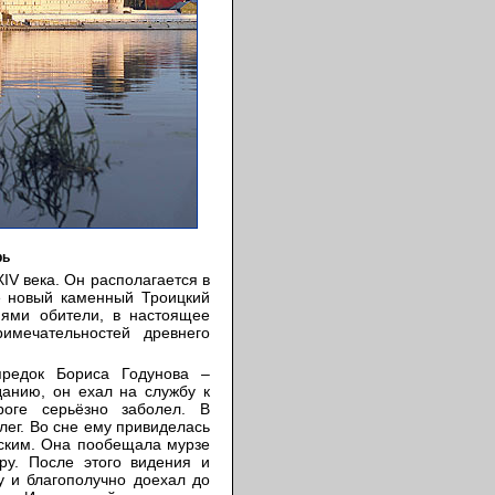
рь
IV века. Он располагается в
е новый каменный Троицкий
иями обители, в настоящее
имечательностей древнего
предок Бориса Годунова –
данию, он ехал на службу к
оге серьёзно заболел. В
лег. Во сне ему привиделась
ским. Она пообещала мурзе
ру. После этого видения и
у и благополучно доехал до