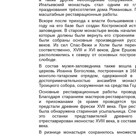
Ипатьевский монастырь стал одним из г
празднования трёхсотлетия дома Романовых. 
масштабные реставрационные работы.
Вскоре после прихода к власти большевиков 
году на его базе был создан Костромской ист
заповедник. В старом монастыре вновь начали
которые должны были вернуть его строениям 
были собраны основные произведения русс
веков. Из сел Спас-Вежи и Холм были пере
соответственно, XVIII и XVI веков, Дом Ершов
расположились к северу от основных построе
слободе.
В состав музея-заповедника также вошла 
церковь Иоанна Богослова, построенная в 16
монголо-татарским отрядом, одержанной в
достопримечательностью ансамбля монас
Троицкого собора, сооруженная на средства Год
Основные реставрационные работы провод
Благодаря стараниям мастеров-реставраторов
и прихожанами (в храме проводятся тра
предстали древние фрески XVII века. При рес
была обнаружена старинная усыпальница. Спе
это останки представителей древнег
отреставрирован иконостас XVIII века, в составе
века.
В ризнице монастыря сохранилось множеств