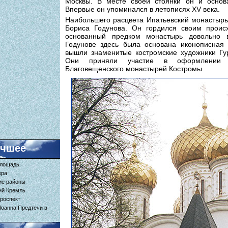
Москвы. В месте своей стоянки он и основ
Впервые он упоминался в летописях XV века.
Наибольшего расцвета Ипатьевский монастырь
Бориса Годунова. Он гордился своим проис
основанный предком монастырь довольно 
Годунове здесь была основана иконописная 
вышли знаменитые костромские художники Гу
Они приняли участие в оформлении 
Благовещенского монастырей Костромы.
учшее
площадь
ера
ие районы
ий Кремль
роспект
Иоанна Предтечи в