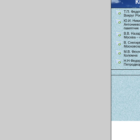
К
Т.П. Федо
Вокруг Ро
Ю.И. Ник
Антониев
памятник 
В.В. Наза
Москва – 
В. Снегир
Московск
М.В. Фехн
Коломна
Н.Н Федор
Петродво