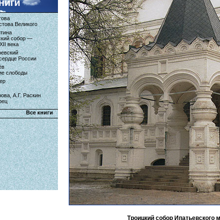
ниги
това
стова Великого
итина
ский собор —
XII века
ревский
сердце России
ёв
ие слободы
ер
ова, А.Г. Раскин
рец
Все книги
Троицкий собор Ипатьевского 