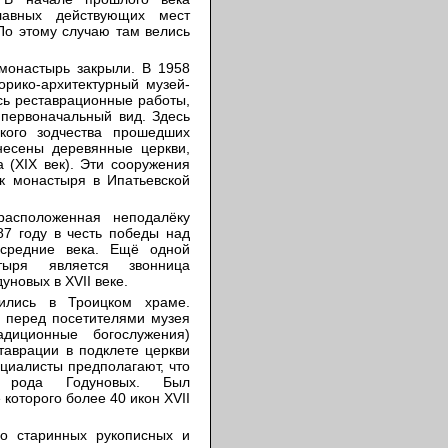
лавных действующих мест
По этому случаю там велись
монастырь закрыли. В 1958
орико-архитектурный музей-
сь реставрационные работы,
первоначальный вид. Здесь
кого зодчества прошедших
несены деревянные церкви,
а (XIX век). Эти сооружения
к монастыря в Ипатьевской
расположенная неподалёку
87 году в честь победы над
 средние века. Ещё одной
тыря является звонница
уновых в XVII веке.
ились в Троицком храме.
, перед посетителями музея
диционные богослужения)
таврации в подклете церкви
циалисты предполагают, что
о рода Годуновых. Был
 которого более 40 икон XVII
о старинных рукописных и