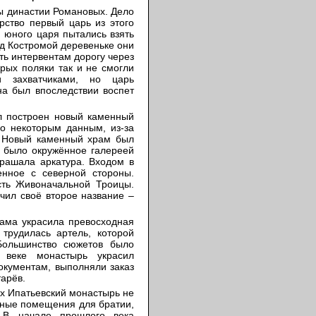
 династии Романовых. Дело
рство первый царь из этого
 юного царя пытались взять
од Костромой деревеньке они
ть интервентам дорогу через
орых поляки так и не смогли
 захватчиками, но царь
на был впоследствии воспет
л построен новый каменный
по некоторым данным, из-за
. Новый каменный храм был
о было окружённое галереей
крашала аркатура. Входом в
нное с северной стороны.
сть Живоначальной Троицы.
чил своё второе название –
храма украсила превосходная
трудилась артель, которой
Большинство сюжетов было
 веке монастырь украсил
окументам, выполняли заказ
арёв.
х Ипатьевский монастырь не
нные помещения для братии,
 В начале прошлого века