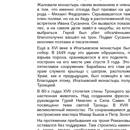
Жаловали монастырь своим вниманием и члены
в том, что именно отсюда был призван на ца
рода – Михаил Федорович. Скрывавшегося там
плен поляки, но на их беду в расположенной п
встретили Ивана Сусанина. Он вызвался показа
лес, а на самом деле завёл в чащобы, из кот
выбраться. Герой был убит обозлёнными
благополучно взошёл на трон. Подвиг Сусани
многими поэтами и писателями.
Ещё в XVI веке в Ипатьевском монастыре бы
собор. В 1649 году это здание обрушилось, 
взрыва пороха, хранившегося в его подклете
построен на его месте уже спустя 3 года. Эт
пятиглавое сооружение. Барабаны его глав у
храм служило крыльцо с шатром, расположе
Храм, как и предыдущие, был освещён в че
Благодаря этому, Ипатьевский монастырь полу
Троицкий.
В 80-х годах XVII столетия стены Троицкого 
настенная живопись. Над созданием фресок 
руководили Гурий Никитин и Сила Савин. 
посвящено теме святой Троицы. В XVIII
великолепный иконостас. По сохранившимся д
костромские мастера Макар Быков и Петр Золот
На протяжении пребывания на троне Романовы
оставался без поддержки. Там строились каме
а также другие необходимые сооружения.