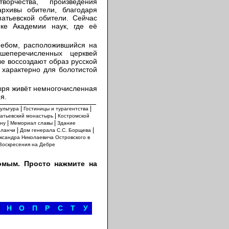
орчества, произведения
архивы обители, благодаря
атьевской обители. Сейчас
еке Академии наук, где её
небом, расположившийся на
шеперечисленных церквей
ые воссоздают образ русской
о характерно для болотистой
ыря живёт немногочисленная
я.
|
|
культура
Гостиницы и турагентства
|
атьевский монастырь
Костромской
|
|
ну
Мемориал славы
Здание
|
|
аланчи
Дом генерала С.С. Борщева
ксандра Николаевича Островского в
Воскресения на Дебре
омым. Просто нажмите на
Н
О
П
Р
С
Т
У