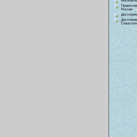
Московски
Правосла
России
Достопри
Достопри
Севастоп