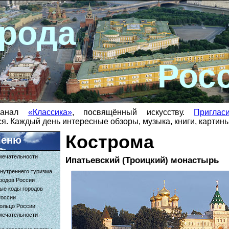
рода
Рос
-канал
«Классика»
, посвящённый искусству.
Приглас
я. Каждый день интересные обзоры, музыка, книги, картин
Кострома
еню
мечательности
Ипатьевский (Троицкий) монастырь
нутреннего туризма
родов России
ые коды городов
России
ольцо России
мечательности