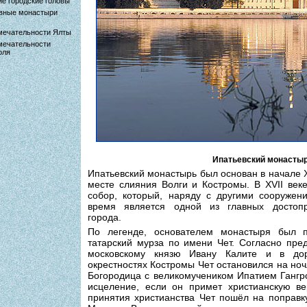
е городские головы
вные монастыри
мечательности Ялты
мечательности
оля
Ипатьевский монасты
Ипатьевский монастырь был основан в начале X
месте слияния Волги и Костромы. В XVII век
собор, который, наряду с другими сооружен
время является одной из главных достопр
города.
По легенде, основателем монастыря был 
татарский мурза по имени Чет. Согласно пре
московскому князю Ивану Калите и в дор
окрестностях Костромы Чет остановился на ноч
Богородица с великомучеником Ипатием Гангр
исцеление, если он примет христианскую ве
принятия христианства Чет пошёл на поправк