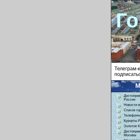
Го
Телеграм
подписатьс
М
Достопри
России
Новости в
Список го
Телефонн
Курорты 
Золотое К
Достопри
Москвы