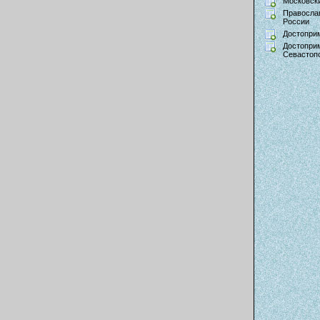
Московски
Правосла
России
Достопри
Достопри
Севастоп