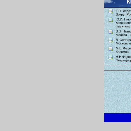
К
Т.П. Федо
Вокруг Ро
Ю.И. Ник
Антониев
памятник 
В.В. Наза
Москва – 
В. Снегир
Московск
М.В. Фехн
Коломна
Н.Н Федор
Петродво