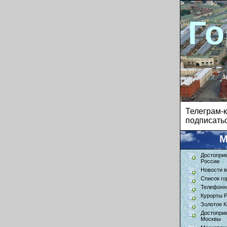
Го
Телеграм
подписатьс
М
Достопри
России
Новости в
Список го
Телефонн
Курорты 
Золотое К
Достопри
Москвы