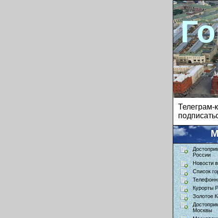
Го
Телеграм
подписатьс
М
Достопри
России
Новости в
Список го
Телефонн
Курорты 
Золотое К
Достопри
Москвы