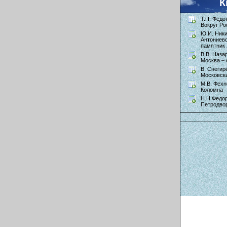
К
Т.П. Федо
Вокруг Ро
Ю.И. Ник
Антониев
памятник 
В.В. Наза
Москва – 
В. Снегир
Московск
М.В. Фехн
Коломна
Н.Н Федор
Петродво