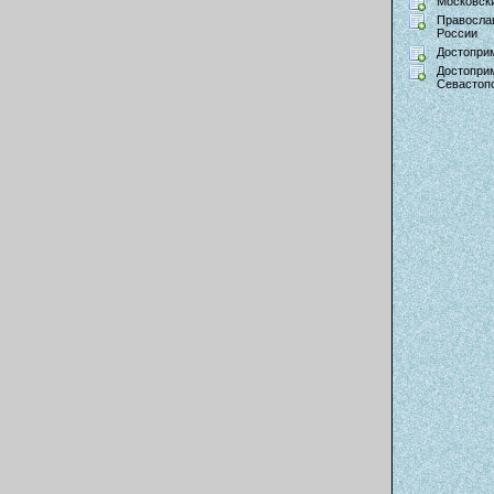
Московски
Правосла
России
Достопри
Достопри
Севастоп